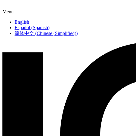
Menu
English
Español
(
Spanish
)
简体中文
(
Chinese (Simplified)
)