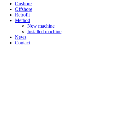
Onshore
Offshore
Retrofit
Method
New machine
Installed machine
News
Contact