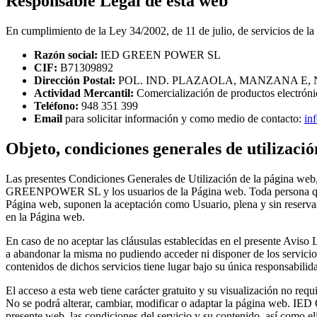
Responsable Legal de esta web
En cumplimiento de la Ley 34/2002, de 11 de julio, de servicios de l
Razón social:
IED GREEN POWER SL
CIF:
B71309892
Dirección Postal:
POL. IND. PLAZAOLA, MANZANA E, 
Actividad Mercantil:
Comercialización de productos electrónico
Teléfono:
948 351 399
Email
para solicitar información y como medio de contacto:
in
Objeto, condiciones generales de utilizaci
Las presentes Condiciones Generales de Utilización de la página web, 
GREENPOWER SL y los usuarios de la Página web. Toda persona que acc
Página web, suponen la aceptación como Usuario, plena y sin reservas 
en la Página web.
En caso de no aceptar las cláusulas establecidas en el presente Aviso 
a abandonar la misma no pudiendo acceder ni disponer de los servicios 
contenidos de dichos servicios tiene lugar bajo su única responsabilid
El acceso a esta web tiene carácter gratuito y su visualización no requ
No se podrá alterar, cambiar, modificar o adaptar la página web. I
presente web, las condiciones del servicio y su contenido, así como el