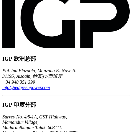
IGP 欧洲总部
Pol. Ind Plazaola, Manzana E- Nave 6.
31195, Aizoain, 纳瓦拉/西班牙
+34 948 351 399
info@iedgreenpower.com
IGP 印度分部
Survey No. 4/5-1A, GST Highway,
Mamandur Village,
Maduranthagam Taluk, 603111.